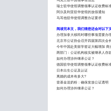
乌克兰驻中国领事馆信息
瑞士驻华使馆调整领事认证收费标
阿尔及利亚驻华使馆的放假通知
马耳他驻华使馆调整办证要求
阅读完本文，我们猜您还会对以下
办理加拿大移民时哪些事项需要办
北京市公证协会召开四届第四次会
今年中国赴美留学签证大幅增加 商
两部门：公证机构核实被继承人存
如何办理涉外继承公证？
德国驻华使馆调整领事认证收费标
日本出生公证及认证
离婚的成本有多大?
壹基金送奶粉：确保发放公证透明
如何办理涉外继承公证？