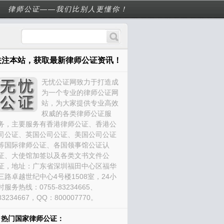
律师公证——我们比别人更懂你！
关注本站，获取最新律师公证资讯！
无忧公证网致力于打造成
为一个专业的律师公证网
站，为大家提供专业高效
权威的各类律师公证服
务，主要服务有香港律师公证、香港公
司公证、英国公司公证、美国公司公证
等国际律师公证、各国领事馆公证认
证、大使馆加签以及各类文书文件公
证，地址：广东省深圳福田中心区福华
三路卓越世纪中心4号楼1508室，24小
时服务热线：0755-83234665、
83234667，QQ：800007770。
热门国家律师公证：