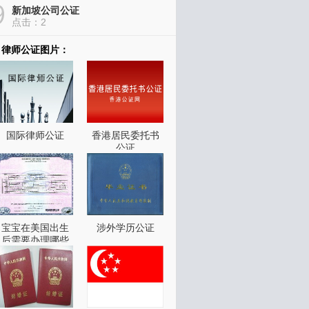
新加坡公司公证
点击：2
涉外学历公证
律师公证图片：
点击：2
国际律师公证
香港居民委托书
公证
宝宝在美国出生
涉外学历公证
后需要办理哪些
证件？