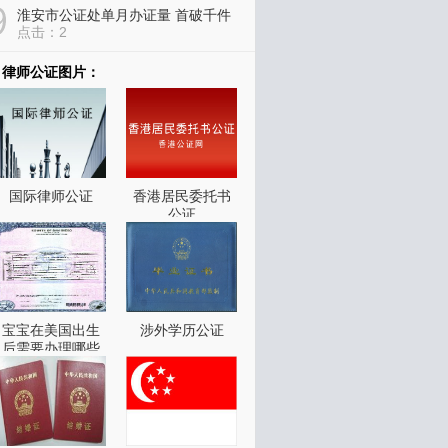
淮安市公证处单月办证量 首破千件
点击：2
德国驻华使馆调整领事认证收...
律师公证图片：
点击：1
国际律师公证
香港居民委托书
公证
宝宝在美国出生
涉外学历公证
后需要办理哪些
证件？