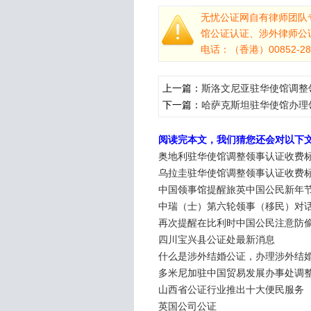
无忧公证网自有律师团队
馆公证认证、涉外律师公
电话：（香港）00852-281
上一篇：
斯洛文尼亚驻华使馆调整
下一篇：
哈萨克斯坦驻华使馆办理
阅读完本文，我们猜您还会对以下
奥地利驻华使馆调整领事认证收费
乌拉圭驻华使馆调整领事认证收费
中国领事馆提醒旅英中国公民新年
中瑞（士）第六轮领事（移民）对
再次提醒在比利时中国公民注意防
四川宝兴县公证处最新消息
什么是涉外结婚公证，办理涉外结
多米尼加驻中国贸易发展办事处调
山西省公证行业推出十大便民服务
英国公司公证