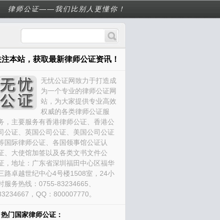
律师公证——我们比别人更懂你！
关注本站，获取最新律师公证资讯！
无忧公证网致力于打造成
为一个专业的律师公证网
站，为大家提供专业高效
权威的各类律师公证服
务，主要服务有香港律师公证、香港公
司公证、英国公司公证、美国公司公证
等国际律师公证、各国领事馆公证认
证、大使馆加签以及各类文书文件公
证，地址：广东省深圳福田中心区福华
三路卓越世纪中心4号楼1508室，24小
时服务热线：0755-83234665、
83234667，QQ：800007770。
热门国家律师公证：